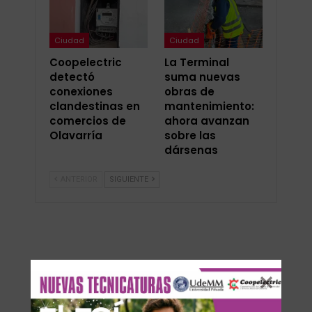
Ciudad
Ciudad
Coopelectric
La Terminal
detectó
suma nuevas
conexiones
obras de
clandestinas en
mantenimiento:
comercios de
ahora avanzan
Olavarría
sobre las
dársenas
ANTERIOR
SIGUIENTE