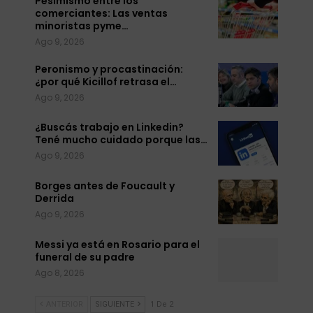
Pesimismo entre los
comerciantes: Las ventas
minoristas pyme…
Ago 9, 2026
Peronismo y procastinación:
¿por qué Kicillof retrasa el…
Ago 9, 2026
¿Buscás trabajo en Linkedin?
Tené mucho cuidado porque las…
Ago 9, 2026
Borges antes de Foucault y
Derrida
Ago 9, 2026
Messi ya está en Rosario para el
funeral de su padre
Ago 8, 2026
ANTERIOR
SIGUIENTE
1 De 2