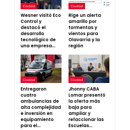
Ciudad
Ciudad
Wesner visitó Eco
Rige un alerta
Control y
amarillo por
destacó el
tormentas y
desarrollo
vientos para
tecnológico de
Olavarría y la
una empresa…
región
Ciudad
Ciudad
Entregaron
Jhonny CABA
cuatro
Lomar presentó
ambulancias de
la oferta más
alta complejidad
baja para
e inversión en
ampliar y
equipamiento
refaccionar las
para el…
Escuelas…