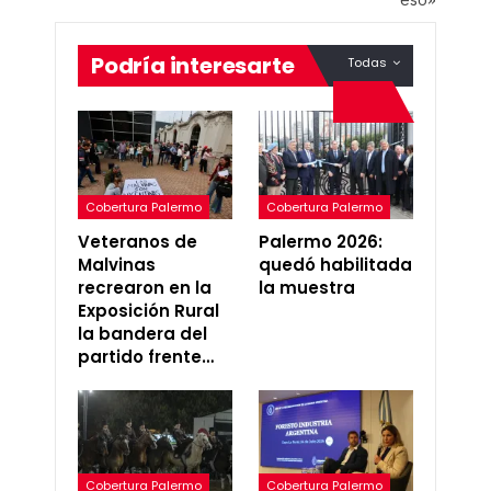
Podría interesarte
Todas
Cobertura Palermo
Cobertura Palermo
Veteranos de
Palermo 2026:
Malvinas
quedó habilitada
recrearon en la
la muestra
Exposición Rural
la bandera del
partido frente…
Cobertura Palermo
Cobertura Palermo