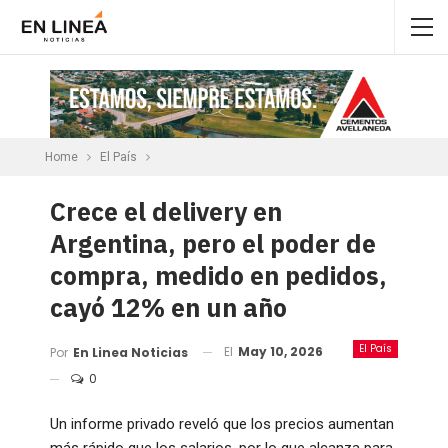
Home
El País
Crece el delivery en
Argentina, pero el poder de
compra, medido en pedidos,
cayó 12% en un año
El País
El
May 10, 2026
Por
En Linea Noticias
0
Un informe privado reveló que los precios aumentan
más rápido que los salarios, por lo que alcanza para