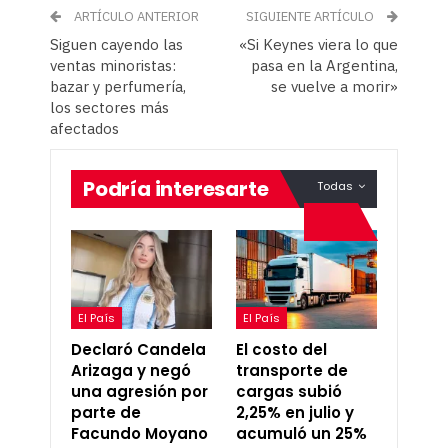
ARTÍCULO ANTERIOR
SIGUIENTE ARTÍCULO
Siguen cayendo las
«Si Keynes viera lo que
ventas minoristas:
pasa en la Argentina,
bazar y perfumería,
se vuelve a morir»
los sectores más
afectados
Podría interesarte
Todas
El País
El País
Declaró Candela
El costo del
Arizaga y negó
transporte de
una agresión por
cargas subió
parte de
2,25% en julio y
Facundo Moyano
acumuló un 25%