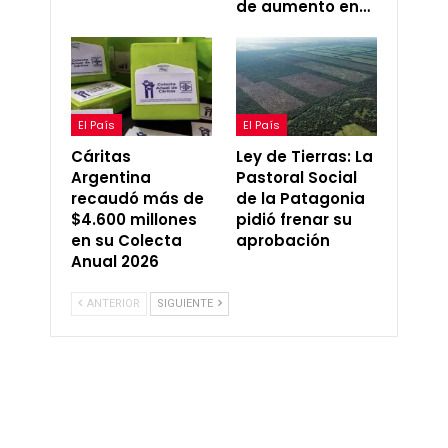
de aumento en…
El País
El País
Cáritas
Ley de Tierras: La
Argentina
Pastoral Social
recaudó más de
de la Patagonia
$4.600 millones
pidió frenar su
en su Colecta
aprobación
Anual 2026
ANTERIOR
SIGUIENTE