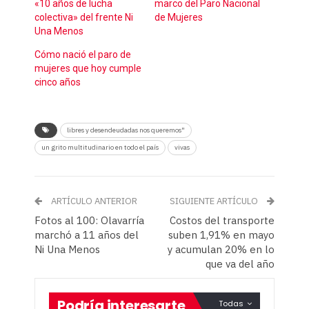
«10 años de lucha
marco del Paro Nacional
colectiva» del frente Ni
de Mujeres
Una Menos
Cómo nació el paro de
mujeres que hoy cumple
cinco años
libres y desendeudadas nos queremos"
un grito multitudinario en todo el país
vivas
ARTÍCULO ANTERIOR
SIGUIENTE ARTÍCULO
Fotos al 100: Olavarría
Costos del transporte
marchó a 11 años del
suben 1,91% en mayo
Ni Una Menos
y acumulan 20% en lo
que va del año
Podría interesarte
Todas