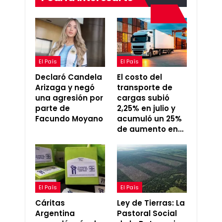
El País
El País
Declaró Candela
El costo del
Arizaga y negó
transporte de
una agresión por
cargas subió
parte de
2,25% en julio y
Facundo Moyano
acumuló un 25%
de aumento en…
El País
El País
Cáritas
Ley de Tierras: La
Argentina
Pastoral Social