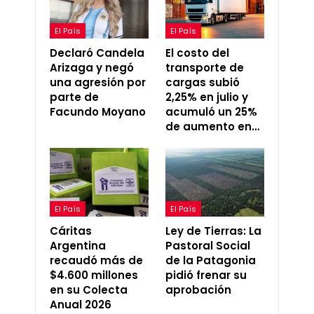
El País
El País
Declaró Candela
El costo del
Arizaga y negó
transporte de
una agresión por
cargas subió
parte de
2,25% en julio y
Facundo Moyano
acumuló un 25%
de aumento en…
El País
El País
Cáritas
Ley de Tierras: La
Argentina
Pastoral Social
recaudó más de
de la Patagonia
$4.600 millones
pidió frenar su
en su Colecta
aprobación
Anual 2026