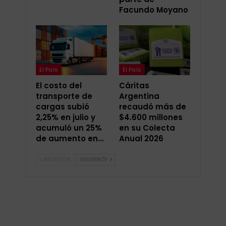
Facundo Moyano
El País
El País
El costo del
Cáritas
transporte de
Argentina
cargas subió
recaudó más de
2,25% en julio y
$4.600 millones
acumuló un 25%
en su Colecta
de aumento en…
Anual 2026
ANTERIOR
SIGUIENTE