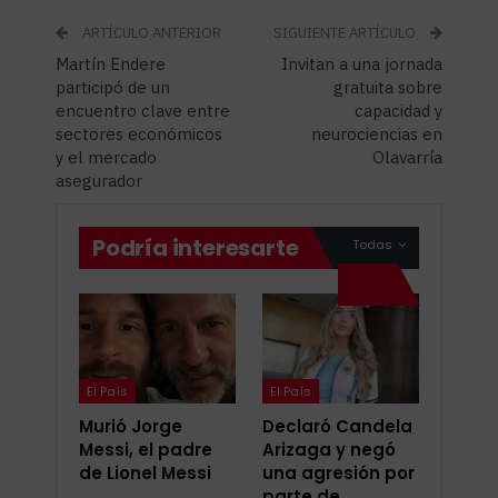
ARTÍCULO ANTERIOR
SIGUIENTE ARTÍCULO
Martín Endere
Invitan a una jornada
participó de un
gratuita sobre
encuentro clave entre
capacidad y
sectores económicos
neurociencias en
y el mercado
Olavarría
asegurador
Podría interesarte
Todas
El País
El País
Murió Jorge
Declaró Candela
Messi, el padre
Arizaga y negó
de Lionel Messi
una agresión por
parte de