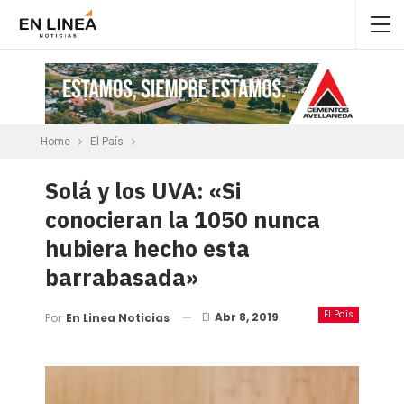
Home
El País
Solá y los UVA: «Si
conocieran la 1050 nunca
hubiera hecho esta
barrabasada»
El País
El
Abr 8, 2019
Por
En Linea Noticias