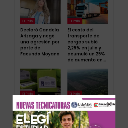
El País
El País
Declaró Candela
El costo del
Arizaga y negó
transporte de
una agresión por
cargas subió
parte de
2,25% en julio y
Facundo Moyano
acumuló un 25%
de aumento en…
El País
El País
Cáritas
Ley de Tierras: La
Argentina
Pastoral Social
recaudó más de
de la Patagonia
$4.600 millones
pidió frenar su
en su Colecta
aprobación