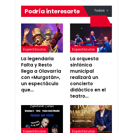
Podría interesarte
Todas
Espectáculos
Espectáculos
La legendaria
La orquesta
Falta y Resto
sinfónica
llega a Olavarría
municipal
con «Murgotán»,
realizará un
un espectáculo
concierto
que…
didáctico en el
teatro…
Espectáculos
Espectáculos