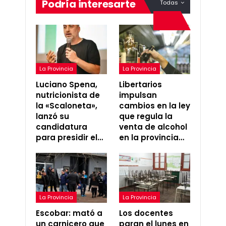
Podría interesarte
Todas
La Provincia
La Provincia
Luciano Spena,
Libertarios
nutricionista de
impulsan
la «Scaloneta»,
cambios en la ley
lanzó su
que regula la
candidatura
venta de alcohol
para presidir el…
en la provincia…
La Provincia
La Provincia
Escobar: mató a
Los docentes
un carnicero que
paran el lunes en