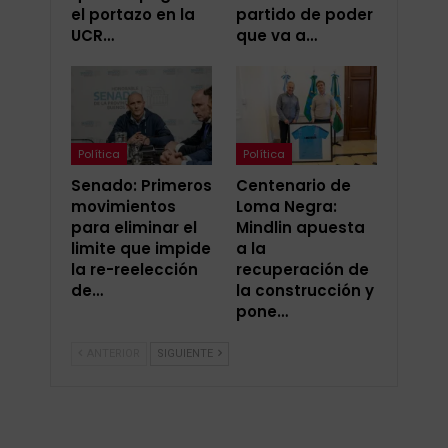
el portazo en la
partido de poder
UCR…
que va a…
Política
Política
Senado: Primeros
Centenario de
movimientos
Loma Negra:
para eliminar el
Mindlin apuesta
limite que impide
a la
la re-reelección
recuperación de
de…
la construcción y
pone…
ANTERIOR
SIGUIENTE