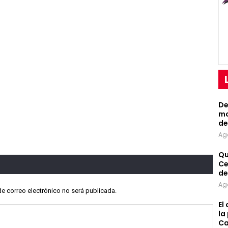
De
mo
de
Ag
Qu
Ce
de
Ag
de correo electrónico no será publicada.
El
la
Ca