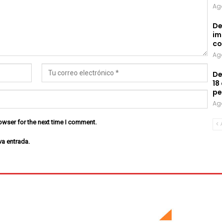
Ag
De
im
co
Ag
De
18
pe
Ag
owser for the next time I comment.
va entrada.