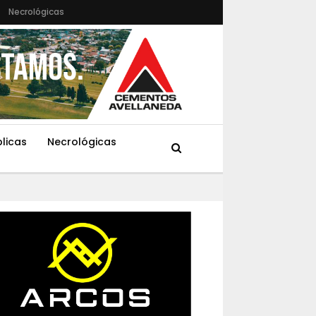
Necrológicas
blicas
Necrológicas