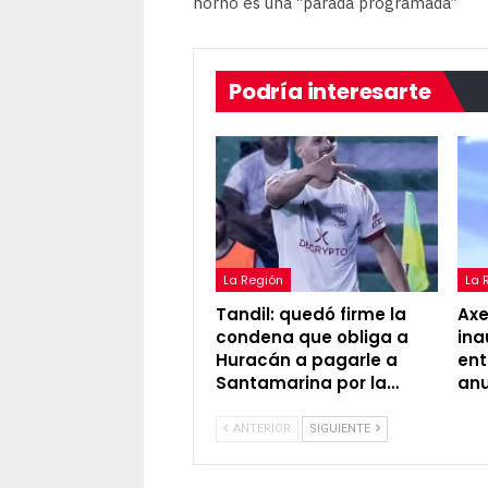
horno es una “parada programada”
Podría interesarte
La Región
La 
Tandil: quedó firme la
Axel
condena que obliga a
ina
Huracán a pagarle a
ent
Santamarina por la…
an
ANTERIOR
SIGUIENTE