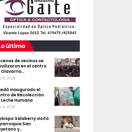
Lo último
cenas de vecinos se
vilizaron en el centro
 Olavarría…
o 6, 2026
edó inaugurado el
ntro de Recolección
 Leche Humana
o 6, 2026
 obispo Salaberry visitó
 parroquia San
yetano y…