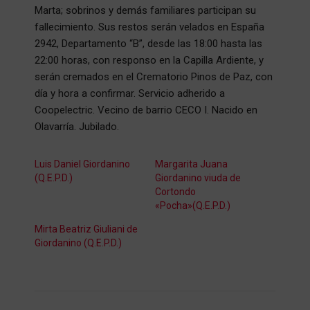
Marta; sobrinos y demás familiares participan su
fallecimiento. Sus restos serán velados en España
2942, Departamento “B”, desde las 18:00 hasta las
22:00 horas, con responso en la Capilla Ardiente, y
serán cremados en el Crematorio Pinos de Paz, con
día y hora a confirmar. Servicio adherido a
Coopelectric. Vecino de barrio CECO I. Nacido en
Olavarría. Jubilado.
Luis Daniel Giordanino
Margarita Juana
(Q.E.P.D.)
Giordanino viuda de
Cortondo
«Pocha»(Q.E.P.D.)
Mirta Beatriz Giuliani de
Giordanino (Q.E.P.D.)