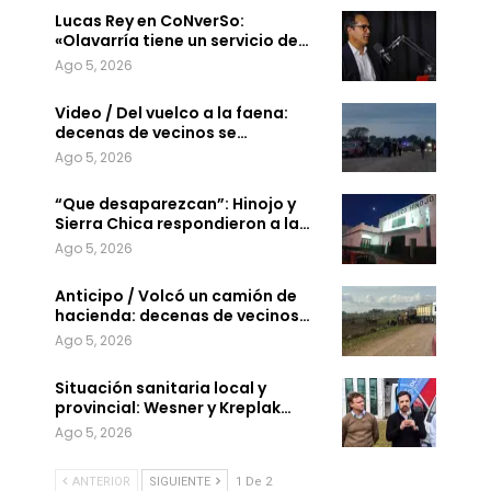
Lucas Rey en CoNverSo:
«Olavarría tiene un servicio de…
Ago 5, 2026
Video / Del vuelco a la faena:
decenas de vecinos se…
Ago 5, 2026
“Que desaparezcan”: Hinojo y
Sierra Chica respondieron a la…
Ago 5, 2026
Anticipo / Volcó un camión de
hacienda: decenas de vecinos…
Ago 5, 2026
Situación sanitaria local y
provincial: Wesner y Kreplak…
Ago 5, 2026
ANTERIOR
SIGUIENTE
1 De 2