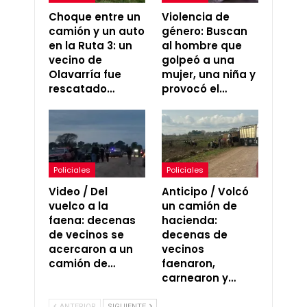
Choque entre un
Violencia de
camión y un auto
género: Buscan
en la Ruta 3: un
al hombre que
vecino de
golpeó a una
Olavarría fue
mujer, una niña y
rescatado…
provocó el…
Policiales
Policiales
Video / Del
Anticipo / Volcó
vuelco a la
un camión de
faena: decenas
hacienda:
de vecinos se
decenas de
acercaron a un
vecinos
camión de…
faenaron,
carnearon y…
ANTERIOR
SIGUIENTE