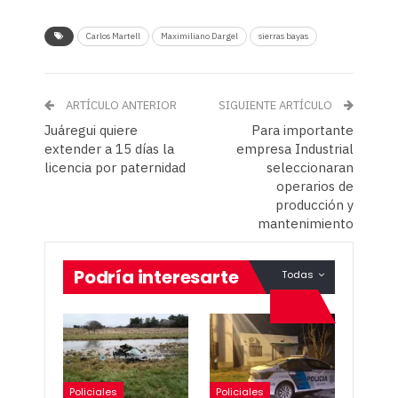
Carlos Martell
Maximiliano Dargel
sierras bayas
ARTÍCULO ANTERIOR
SIGUIENTE ARTÍCULO
Juáregui quiere
Para importante
extender a 15 días la
empresa Industrial
licencia por paternidad
seleccionaran
operarios de
producción y
mantenimiento
Podría interesarte
Todas
Policiales
Policiales