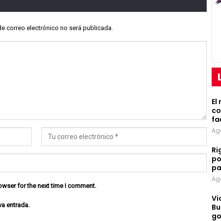
de correo electrónico no será publicada.
El
co
fa
Ag
Ri
po
pa
Ag
owser for the next time I comment.
Vi
va entrada.
Bu
go