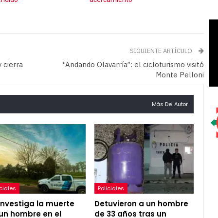
SIGUIENTE ARTÍCULO
 cierra
“Andando Olavarría”: el cicloturismo visitó
Monte Pelloni
Más Del Autor
iciales
Policiales
investiga la muerte
Detuvieron a un hombre
un hombre en el
de 33 años tras un