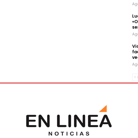
Ag
Lu
«O
se
Ag
Vi
fa
ve
Ag