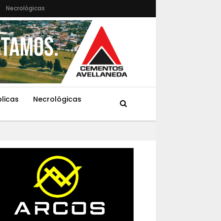
Necrológicas
blicas
Necrológicas