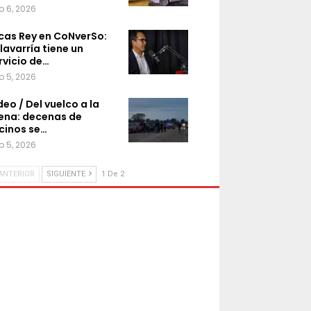
o 6, 2026
cas Rey en CoNverSo:
lavarría tiene un
rvicio de…
o 5, 2026
deo / Del vuelco a la
ena: decenas de
cinos se…
o 5, 2026
ANTERIOR
SIGUIENTE
1 De 2