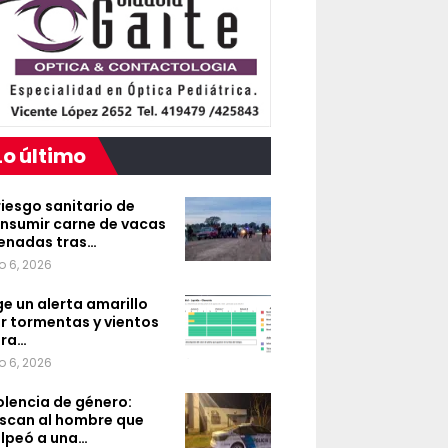
Lo último
 riesgo sanitario de
nsumir carne de vacas
enadas tras…
o 6, 2026
ge un alerta amarillo
r tormentas y vientos
ra…
o 6, 2026
olencia de género:
scan al hombre que
lpeó a una…