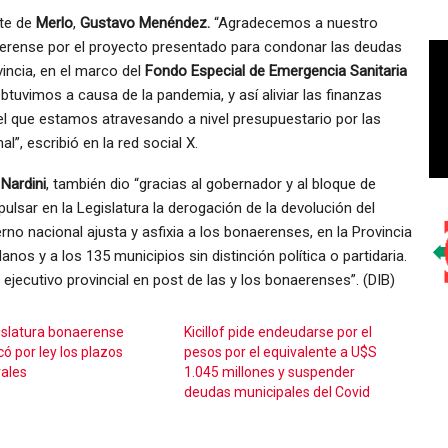
nte de
Merlo
,
Gustavo Menéndez.
“Agradecemos a nuestro
onaerense por el proyecto presentado para condonar las deudas
incia, en el marco del
Fondo Especial de Emergencia Sanitaria
btuvimos a causa de la pandemia, y así aliviar las finanzas
el que estamos atravesando a nivel presupuestario por las
l”, escribió en la red social X.
Nardini
, también dio “gracias al gobernador y al bloque de
pulsar en la Legislatura la derogación de la devolución del
rno nacional ajusta y asfixia a los bonaerenses, en la Provincia
s y a los 135 municipios sin distinción política o partidaria.
jecutivo provincial en post de las y los bonaerenses”. (DIB)
islatura bonaerense
Kicillof pide endeudarse por el
ó por ley los plazos
pesos por el equivalente a U$S
rales
1.045 millones y suspender
deudas municipales del Covid