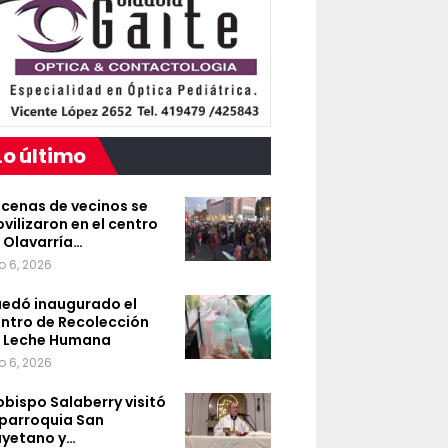
Lo último
cenas de vecinos se
vilizaron en el centro
 Olavarría…
o 6, 2026
edó inaugurado el
ntro de Recolección
 Leche Humana
o 6, 2026
 obispo Salaberry visitó
 parroquia San
yetano y…