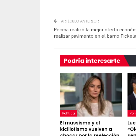
ARTÍCULO ANTERIOR
Pecma realizó la mejor oferta económ
realizar pavimento en el barrio Pickel
Podría interesarte
Política
Polí
El massismo y el
Luc
kicillofismo vuelven a
«Ol
chocar por la reelección
ser