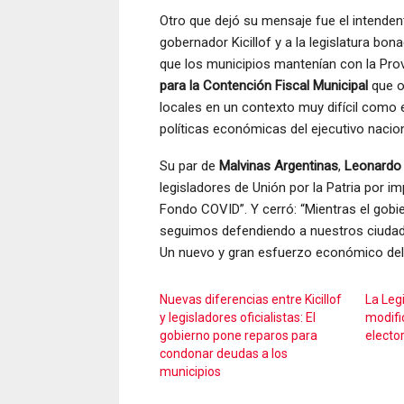
Otro que dejó su mensaje fue el intende
gobernador Kicillof y a la legislatura b
que los municipios mantenían con la Prov
para la Contención Fiscal Municipal
que o
locales en un contexto muy difícil como 
políticas económicas del ejecutivo naciona
Su par de
Malvinas Argentinas
,
Leonardo 
legisladores de Unión por la Patria por im
Fondo COVID”. Y cerró: “Mientras el gobie
seguimos defendiendo a nuestros ciudadano
Un nuevo y gran esfuerzo económico del e
Nuevas diferencias entre Kicillof
La Leg
y legisladores oficialistas: El
modific
gobierno pone reparos para
electo
condonar deudas a los
municipios