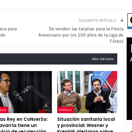
SIGUIENTE ARTÍCULO
ica para
Se venden las tarjetas para la Fiesta
ado
Aniversario por los 100 años de la Liga de
Fútbol
Más Del Autor
tica
Política
as Rey en CoNverSo:
Situación sanitaria local
avarría tiene un
y provincial: Wesner y
vicio de recolección
Kreplak alertaron sobre