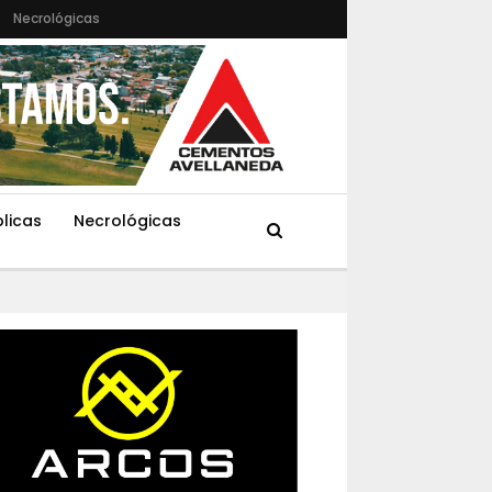
Necrológicas
blicas
Necrológicas