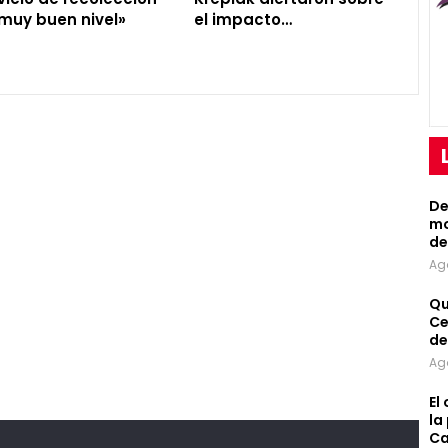
muy buen nivel»
el impacto…
De
mo
de
Ag
Qu
Ce
de
Ag
El
la
Ca