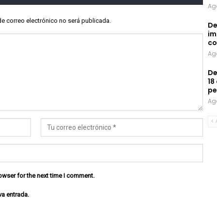
Ag
de correo electrónico no será publicada.
De
im
co
Ag
De
18
pe
Ag
owser for the next time I comment.
va entrada.