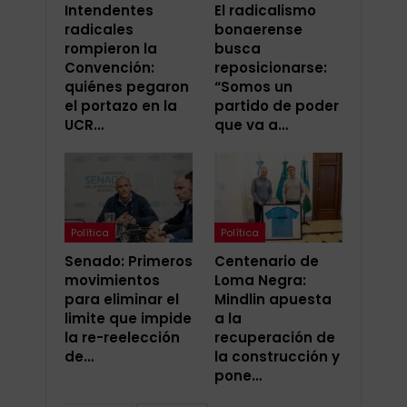
Intendentes
El radicalismo
radicales
bonaerense
rompieron la
busca
Convención:
reposicionarse:
quiénes pegaron
“Somos un
el portazo en la
partido de poder
UCR…
que va a…
Política
Política
Senado: Primeros
Centenario de
movimientos
Loma Negra:
para eliminar el
Mindlin apuesta
limite que impide
a la
la re-reelección
recuperación de
de…
la construcción y
pone…