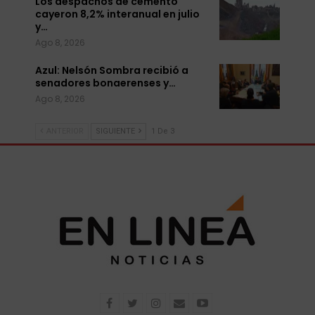
Los despachos de cemento
cayeron 8,2% interanual en julio
y…
Ago 8, 2026
Azul: Nelsón Sombra recibió a
senadores bonaerenses y…
Ago 8, 2026
ANTERIOR
SIGUIENTE
1 De 3