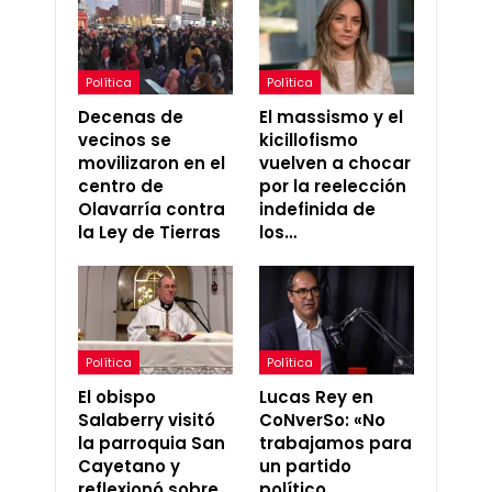
Política
Política
Decenas de
El massismo y el
vecinos se
kicillofismo
movilizaron en el
vuelven a chocar
centro de
por la reelección
Olavarría contra
indefinida de
la Ley de Tierras
los…
Política
Política
El obispo
Lucas Rey en
Salaberry visitó
CoNverSo: «No
la parroquia San
trabajamos para
Cayetano y
un partido
reflexionó sobre
político,