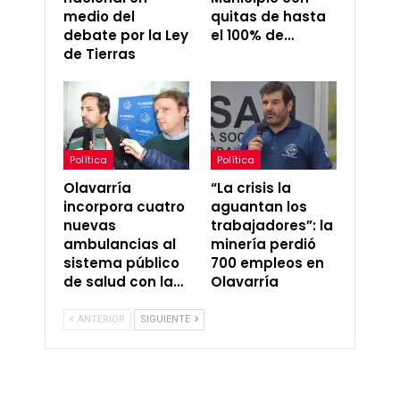
medio del
quitas de hasta
debate por la Ley
el 100% de…
de Tierras
Política
Política
Olavarría
“La crisis la
incorpora cuatro
aguantan los
nuevas
trabajadores”: la
ambulancias al
minería perdió
sistema público
700 empleos en
de salud con la…
Olavarría
ANTERIOR
SIGUIENTE