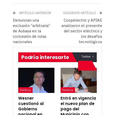
ARTÍCULO ANTERIOR
SIGUIENTE ARTÍCULO
Denuncian una
Coopelectric y APJAE
exclusión “arbitraria”
analizaron el presente
de Aubasa en la
del sector eléctrico y
concesión de rutas
los desafíos
nacionales
tecnológicos
Podría interesarte
Todas
Política
Política
Wesner
Entró en vigencia
cuestionó al
el nuevo plan de
Gobierno
pago del
nacional en
Municipio con