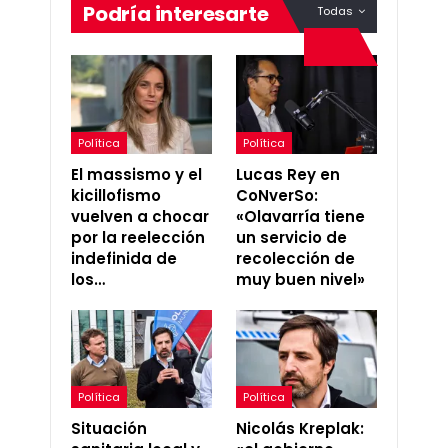
Podría interesarte
Todas
Política
Política
El massismo y el
Lucas Rey en
kicillofismo
CoNverSo:
vuelven a chocar
«Olavarría tiene
por la reelección
un servicio de
indefinida de
recolección de
los…
muy buen nivel»
Política
Política
Situación
Nicolás Kreplak: