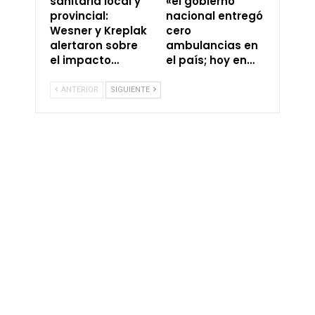
sanitaria local y
«el gobierno
provincial:
nacional entregó
Wesner y Kreplak
cero
alertaron sobre
ambulancias en
el impacto…
el país; hoy en…
ANTERIOR
SIGUIENTE