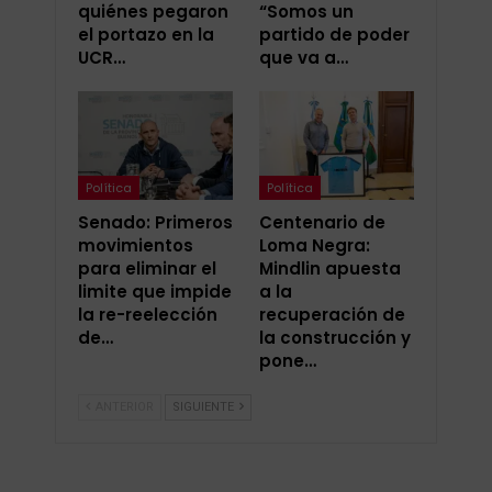
quiénes pegaron
“Somos un
el portazo en la
partido de poder
UCR…
que va a…
Política
Política
Senado: Primeros
Centenario de
movimientos
Loma Negra:
para eliminar el
Mindlin apuesta
limite que impide
a la
la re-reelección
recuperación de
de…
la construcción y
pone…
ANTERIOR
SIGUIENTE