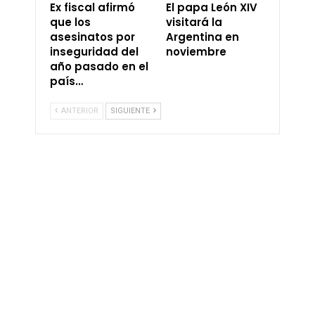
Ex fiscal afirmó
El papa León XIV
que los
visitará la
asesinatos por
Argentina en
inseguridad del
noviembre
año pasado en el
país…
ANTERIOR
SIGUIENTE