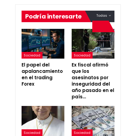
Podría interesarte
Todas
Sociedad
Sociedad
El papel del
Ex fiscal afirmó
apalancamiento
que los
en el trading
asesinatos por
Forex
inseguridad del
año pasado en el
país…
Sociedad
Sociedad