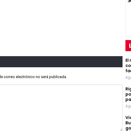
El
co
fa
de correo electrónico no será publicada.
Ag
Ri
po
pa
Ag
Vi
Bu
go