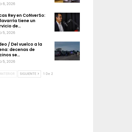
o 6, 2026
cas Rey en CoNverSo:
lavarría tiene un
rvicio de…
o 5, 2026
deo / Del vuelco a la
ena: decenas de
cinos se…
o 5, 2026
ANTERIOR
SIGUIENTE
1 De 2