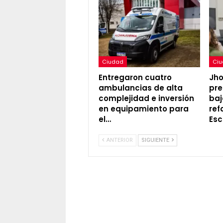
Ciudad
Ci
Entregaron cuatro
Jh
ambulancias de alta
pre
complejidad e inversión
baj
en equipamiento para
ref
el…
Esc
ANTERIOR
SIGUIENTE