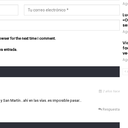
Ag
Lu
«O
se
Ag
owser for the next time I comment.
Vi
fa
va entrada.
ve
Ag
2 años hace
 y San Martín…ahí en las vías..es imposible pasar…
Respuesta