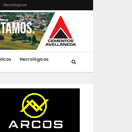
Necrológicas
blicas
Necrológicas