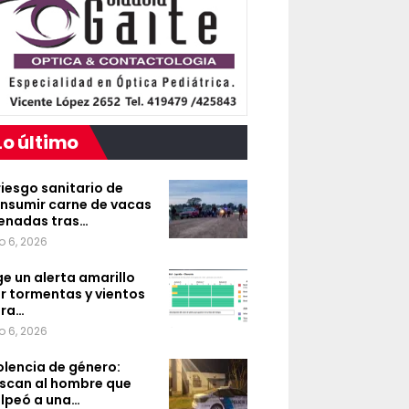
Lo último
 riesgo sanitario de
nsumir carne de vacas
enadas tras…
o 6, 2026
ge un alerta amarillo
r tormentas y vientos
ra…
o 6, 2026
olencia de género:
scan al hombre que
lpeó a una…