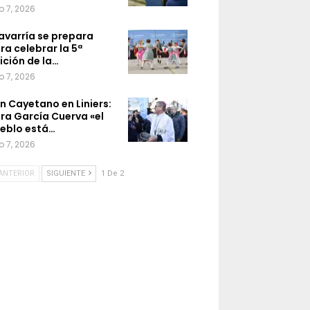
o 7, 2026
avarría se prepara
ra celebrar la 5ª
ición de la…
o 7, 2026
n Cayetano en Liniers:
ra García Cuerva «el
eblo está…
o 7, 2026
ANTERIOR
SIGUIENTE
1 De 2