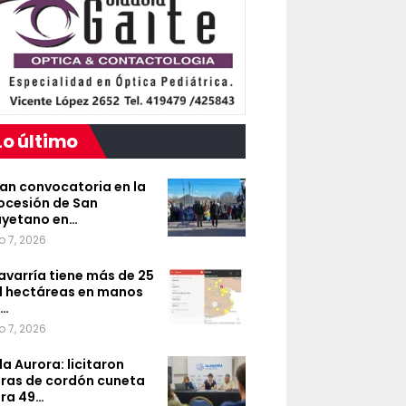
Lo último
an convocatoria en la
ocesión de San
yetano en…
o 7, 2026
avarría tiene más de 25
l hectáreas en manos
e…
o 7, 2026
lla Aurora: licitaron
ras de cordón cuneta
ra 49…