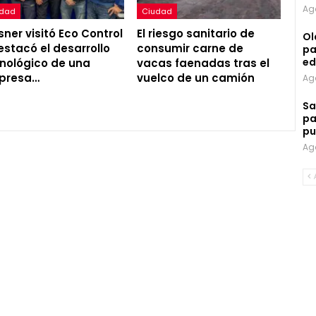
Ag
udad
Ciudad
ner visitó Eco Control
El riesgo sanitario de
Ol
estacó el desarrollo
consumir carne de
pa
ed
nológico de una
vacas faenadas tras el
presa…
vuelco de un camión
Ag
Sa
pa
pu
Ag