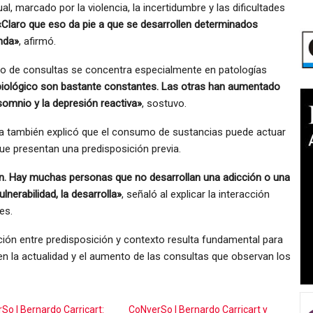
l, marcado por la violencia, la incertidumbre y las dificultades
«Claro que eso da pie a que se desarrollen determinados
nda»
, afirmó.
to de consultas se concentra especialmente en patologías
biológico son bastante constantes. Las otras han aumentado
somnio y la depresión reactiva»
, sostuvo.
atra también explicó que el consumo de sustancias puede actuar
 presentan una predisposición previa.
. Hay muchas personas que no desarrollan una adicción o una
ulnerabilidad, la desarrolla»
, señaló al explicar la interacción
es.
ión entre predisposición y contexto resulta fundamental para
en la actualidad y el aumento de las consultas que observan los
So | Bernardo Carricart:
CoNverSo | Bernardo Carricart y