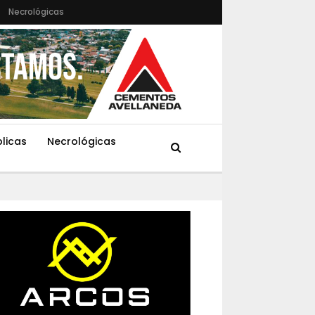
Necrológicas
blicas
Necrológicas