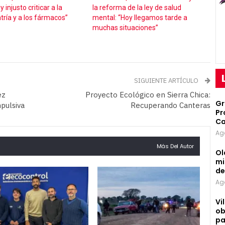
 injusto criticar a la
la reforma de la ley de salud
tría y a los fármacos”
mental: “Hoy llegamos tarde a
muchas situaciones”
SIGUIENTE ARTÍCULO
ez
Proyecto Ecológico en Sierra Chica:
Gr
pulsiva
Recuperando Canteras
Pr
Ca
Ag
Más Del Autor
Ol
mi
d
Ag
Vi
ob
pa