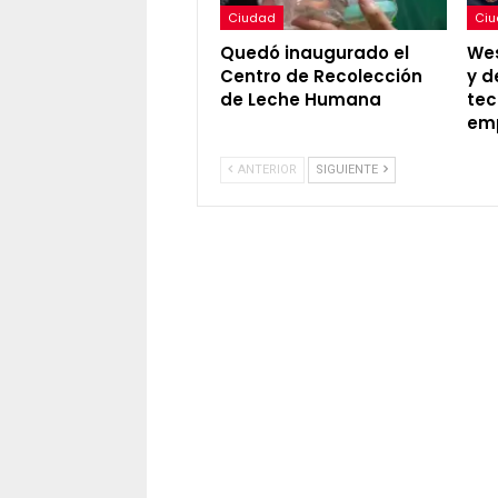
Ciudad
Ci
Quedó inaugurado el
Wes
Centro de Recolección
y d
de Leche Humana
tec
em
ANTERIOR
SIGUIENTE