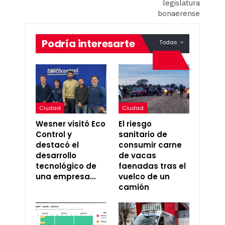
legislatura
bonaerense
Podría interesarte
Todas
Ciudad
Ciudad
Wesner visitó Eco
El riesgo
Control y
sanitario de
destacó el
consumir carne
desarrollo
de vacas
tecnológico de
faenadas tras el
una empresa…
vuelco de un
camión