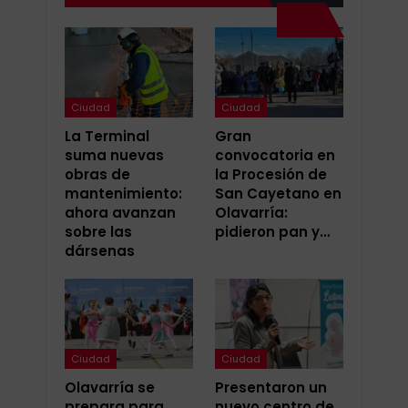
Ciudad
Ciudad
La Terminal
Gran
suma nuevas
convocatoria en
obras de
la Procesión de
mantenimiento:
San Cayetano en
ahora avanzan
Olavarría:
sobre las
pidieron pan y…
dársenas
Ciudad
Ciudad
Olavarría se
Presentaron un
prepara para
nuevo centro de