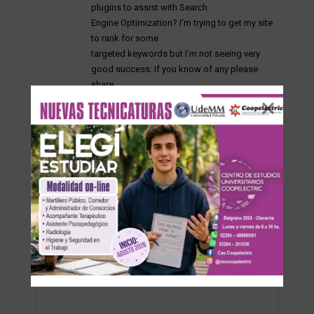
plugins to assist with Search
Engine Optimization? I’m trying to get my site
to rank for some
targeted keywords but I’m not seeing very
good success. If you know of any please
share.
Cheers! You can read similar art here:
Eco
product
Respuesta
DEJA UNA RESPUESTA
Su dirección de correo electrónico no será publicada.