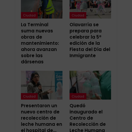
Ciudad
Ciudad
La Terminal
Olavarría se
suma nuevas
prepara para
obras de
celebrar la 5ª
mantenimiento:
edición de la
ahora avanzan
Fiesta del Día del
sobre las
Inmigrante
dársenas
Ciudad
Ciudad
Presentaron un
Quedó
nuevo centro de
inaugurado el
recolección de
Centro de
leche humana en
Recolección de
el hospital de…
Leche Humana