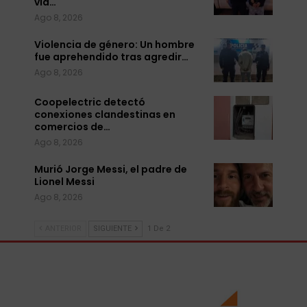
vía…
Ago 8, 2026
Violencia de género: Un hombre
fue aprehendido tras agredir…
Ago 8, 2026
Coopelectric detectó
conexiones clandestinas en
comercios de…
Ago 8, 2026
Murió Jorge Messi, el padre de
Lionel Messi
Ago 8, 2026
ANTERIOR
SIGUIENTE
1 De 2