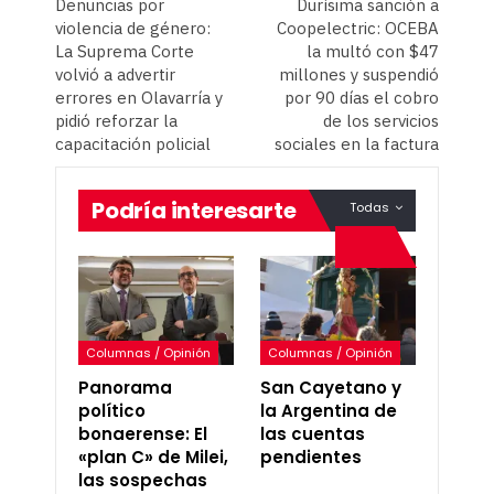
Denuncias por
Durísima sanción a
violencia de género:
Coopelectric: OCEBA
La Suprema Corte
la multó con $47
volvió a advertir
millones y suspendió
errores en Olavarría y
por 90 días el cobro
pidió reforzar la
de los servicios
capacitación policial
sociales en la factura
Podría interesarte
Todas
Columnas / Opinión
Columnas / Opinión
Panorama
San Cayetano y
político
la Argentina de
bonaerense: El
las cuentas
«plan C» de Milei,
pendientes
las sospechas