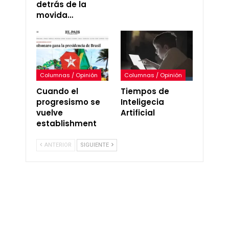
detrás de la
movida…
Columnas / Opinión
Columnas / Opinión
Cuando el
Tiempos de
progresismo se
Inteligecia
vuelve
Artificial
establishment
ANTERIOR
SIGUIENTE