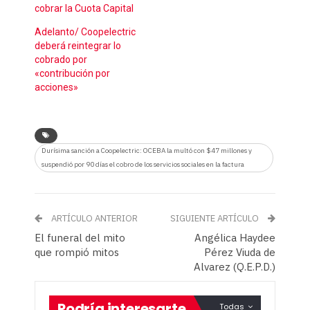
cobrar la Cuota Capital
Adelanto/ Coopelectric
deberá reintegrar lo
cobrado por
«contribución por
acciones»
Durísima sanción a Coopelectric: OCEBA la multó con $47 millones y
suspendió por 90 días el cobro de los servicios sociales en la factura
ARTÍCULO ANTERIOR
SIGUIENTE ARTÍCULO
El funeral del mito
Angélica Haydee
que rompió mitos
Pérez Viuda de
Alvarez (Q.E.P.D.)
Podría interesarte
Todas