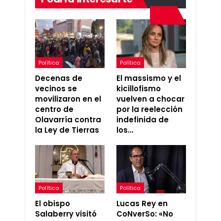
Política
Política
Decenas de
El massismo y el
vecinos se
kicillofismo
movilizaron en el
vuelven a chocar
centro de
por la reelección
Olavarría contra
indefinida de
la Ley de Tierras
los…
Política
Política
El obispo
Lucas Rey en
Salaberry visitó
CoNverSo: «No