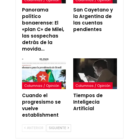
Columnas / Opinión
Columnas / Opinión
Panorama
San Cayetano y
político
la Argentina de
bonaerense: El
las cuentas
«plan C» de Milei,
pendientes
las sospechas
detrás de la
movida…
Columnas / Opinión
Columnas / Opinión
Cuando el
Tiempos de
progresismo se
Inteligecia
vuelve
Artificial
establishment
ANTERIOR
SIGUIENTE