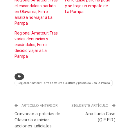
Regional Amateur: Tras
Ferro quiso pero no pudo
el escandaloso partido
y se trajo un empate de
en Olavarría, Ferro
La Pampa
analiza no viajar a La
Pampa
Regional Amateur: Tras
varias denuncias y
escándalos, Ferro
decidió viajar a La
Pampa
Regional Amateur: Ferro no estuvo a la altura y perdió 3 a 0 en La Pampa
ARTÍCULO ANTERIOR
SIGUIENTE ARTÍCULO
Convocan a policías de
Ana Lucía Caso
Olavarría a iniciar
(Q.E.P.D.)
acciones judiciales