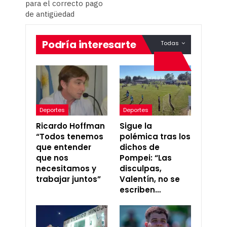
para el correcto pago
de antigüedad
Podría interesarte
Todas
Deportes
Deportes
Ricardo Hoffman
Sigue la
“Todos tenemos
polémica tras los
que entender
dichos de
que nos
Pompei: “Las
necesitamos y
disculpas,
trabajar juntos”
Valentín, no se
escriben…