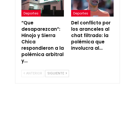
Deportes
Deportes
“Que
Del conflicto por
desaparezcan”:
los aranceles al
Hinojo y Sierra
chat filtrado: la
Chica
polémica que
respondieron a la
involucra al…
polémica arbitral
y…
ANTERIOR
SIGUIENTE