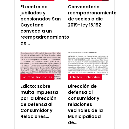
El centro de
Convocatoria
jubilados y
reempadronamiento
pensionados San
de socios a dic
Cayetano
2019- ley 15.192
convoca a un
reempadronamiento
de…
Edictos Judiciales
Edictos Judiciales
Edicto: sobre
Dirección de
multa impuesta
defensa al
por la Dirección
consumidor y
de Defensa al
relaciones
Consumidor y
vecinales de la
Relaciones…
Municipalidad
de…