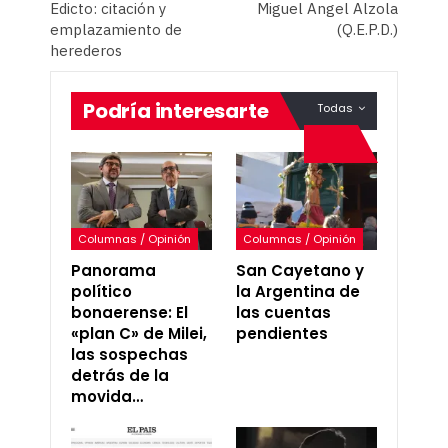
Edicto: citación y
Miguel Angel Alzola
emplazamiento de
(Q.E.P.D.)
herederos
Podría interesarte
Todas
Columnas / Opinión
Columnas / Opinión
Panorama
San Cayetano y
político
la Argentina de
bonaerense: El
las cuentas
«plan C» de Milei,
pendientes
las sospechas
detrás de la
movida…