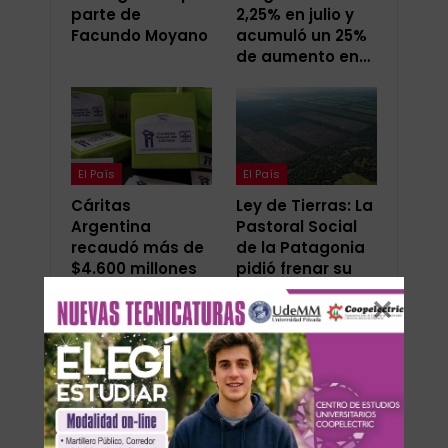
parte de
2,25% en julio y
Facundo Moyano
acumuló un 25%
de aumento en…
El País
El País
Cáritas
Ley de Tierras: La
Argentina
Pastoral Social
recaudó más de
de la Patagonia
$4.600 millones
pidió frenar su
en su Colecta
aprobación
Anual 2026
ANTERIOR
SIGUIENTE