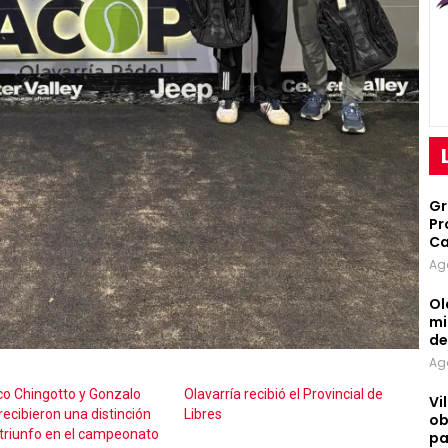
Gr
Pr
Ca
Ag
Ol
mi
d
Ag
co Chingotto y Gonzalo
Olavarría recibió el Provincial de
Vi
recibieron una distinción
Libres
ob
 triunfo en el campeonato
pa