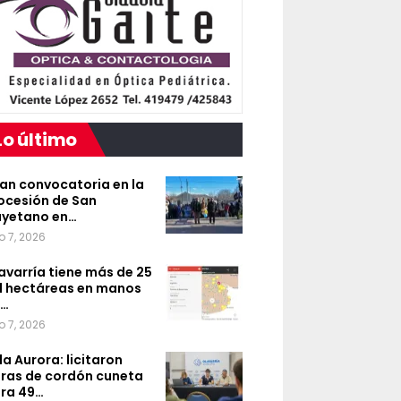
Lo último
an convocatoria en la
ocesión de San
yetano en…
o 7, 2026
avarría tiene más de 25
l hectáreas en manos
e…
o 7, 2026
lla Aurora: licitaron
ras de cordón cuneta
ra 49…