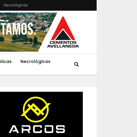
Necrológicas
blicas
Necrológicas