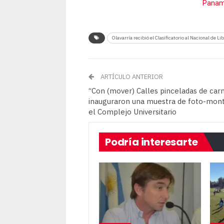
Paname
Olavarría recibió el Clasificatorio al Nacional de Li
ARTÍCULO ANTERIOR
“Con (mover) Calles pinceladas de carn
inauguraron una muestra de foto-mont
el Complejo Universitario
Podría interesarte