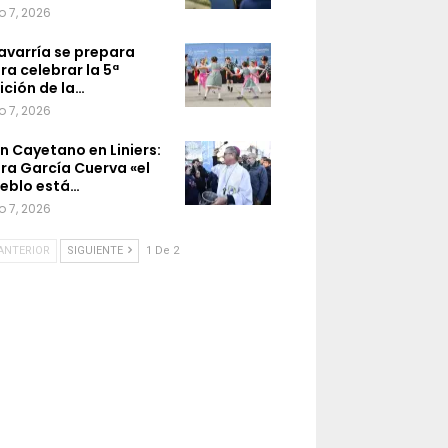
o 7, 2026
avarría se prepara
ra celebrar la 5ª
ición de la…
o 7, 2026
n Cayetano en Liniers:
ra García Cuerva «el
eblo está…
o 7, 2026
ANTERIOR
SIGUIENTE
1 De 2