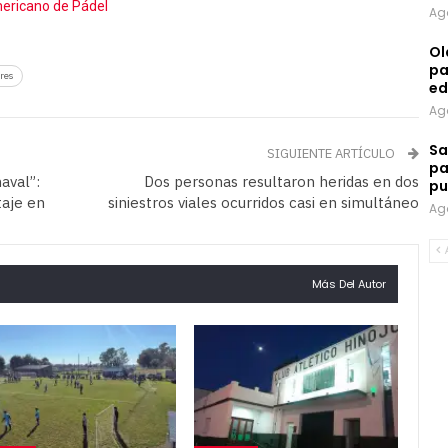
ricano de Pádel
Ag
Ol
pa
bres
ed
Ag
Sa
SIGUIENTE ARTÍCULO
pa
aval”:
Dos personas resultaron heridas en dos
pu
aje en
siniestros viales ocurridos casi en simultáneo
Ag
Más Del Autor