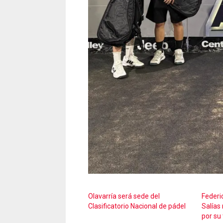
Olavarría será sede del
Federi
Clasificatorio Nacional de pádel
Salías 
por su