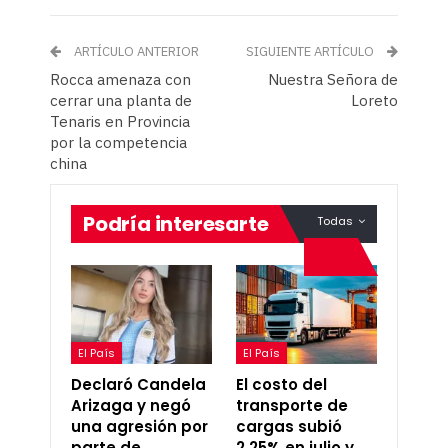
ARTÍCULO ANTERIOR
SIGUIENTE ARTÍCULO
Rocca amenaza con
Nuestra Señora de
cerrar una planta de
Loreto
Tenaris en Provincia
por la competencia
china
Podría interesarte
Todas
El País
El País
Declaró Candela
El costo del
Arizaga y negó
transporte de
una agresión por
cargas subió
parte de
2,25% en julio y