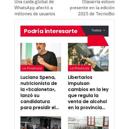
Una caída global de
Olavarría estuvo
WhatsApp afectó a
presente en la edición
millones de usuarios
2025 de TecnoBio
Podría interesarte
Todas
La Provincia
La Provincia
Luciano Spena,
Libertarios
nutricionista de
impulsan
la «Scaloneta»,
cambios en la ley
lanzó su
que regula la
candidatura
venta de alcohol
para presidir el…
en la provincia…