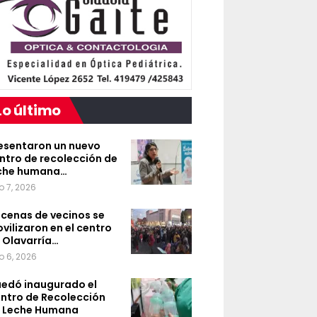
Lo último
esentaron un nuevo
ntro de recolección de
che humana…
o 7, 2026
cenas de vecinos se
vilizaron en el centro
 Olavarría…
o 6, 2026
edó inaugurado el
ntro de Recolección
 Leche Humana