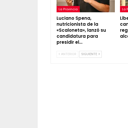
La Provincia
La 
Luciano Spena,
Lib
nutricionista de la
cam
«Scaloneta», lanzó su
reg
candidatura para
alc
presidir el…
ANTERIOR
SIGUIENTE