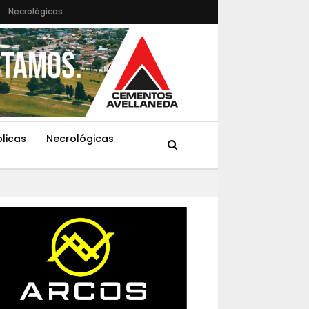
Necrológicas
blicas
Necrológicas