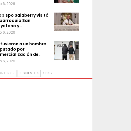
o 6, 2026
 obispo Salaberry visitó
 parroquia San
yetano y…
o 6, 2026
tuvieron a un hombre
putado por
mercialización de…
o 6, 2026
ANTERIOR
SIGUIENTE
1 De 2