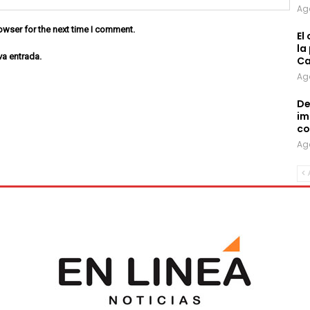
Ag
owser for the next time I comment.
El
la
va entrada.
Ca
Ag
De
im
co
Ag