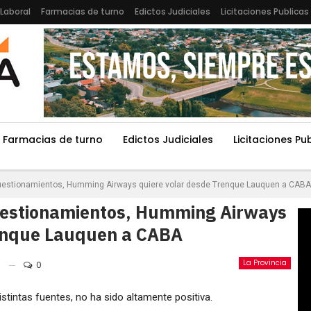
Laboral
Farmacias de turno
Edictos Judiciales
Licitaciones Publicas
Farmacias de turno
Edictos Judiciales
Licitaciones Pu
 cuestionamientos, Humming Airways quiere volar desde Trenque Lauquen a CABA
 cuestionamientos, Humming Airways
renque Lauquen a CABA
La Provincia
0
istintas fuentes, no ha sido altamente positiva.