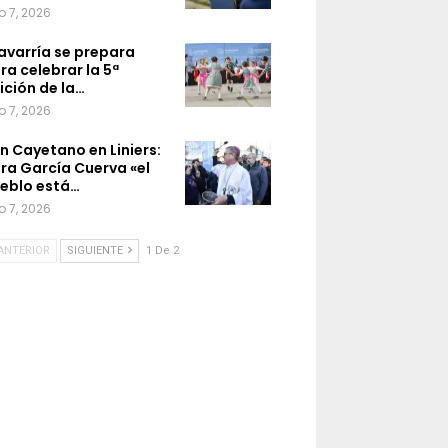
o 7, 2026
avarría se prepara
ra celebrar la 5ª
ición de la…
o 7, 2026
n Cayetano en Liniers:
ra García Cuerva «el
eblo está…
o 7, 2026
ANTERIOR
SIGUIENTE
1 De 2