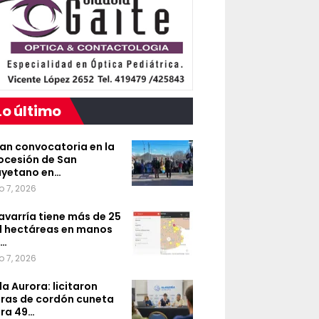
Lo último
an convocatoria en la
ocesión de San
yetano en…
o 7, 2026
avarría tiene más de 25
l hectáreas en manos
e…
o 7, 2026
lla Aurora: licitaron
ras de cordón cuneta
ra 49…