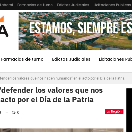
Laboral
Farmacias de turno
Edictos Judiciales
Licitaciones Publicas
Farmacias de turno
Edictos Judiciales
Licitaciones Pu
fender los valores que nos hacen humanos” en el acto por el Día de la Patria
“defender los valores que nos
cto por el Día de la Patria
La Región
6
0