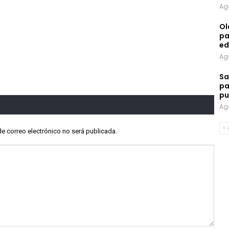
Ag
Ol
pa
ed
Ag
Sa
pa
pu
Ag
de correo electrónico no será publicada.