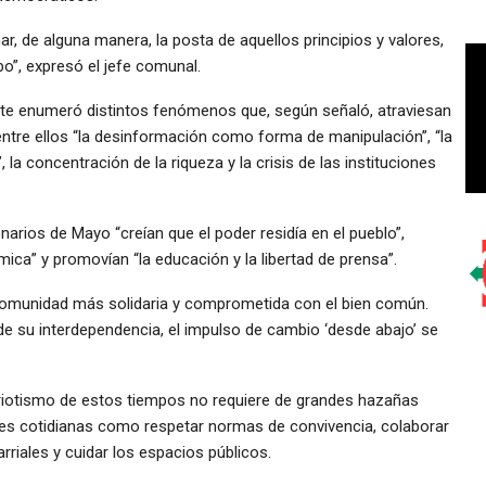
, de alguna manera, la posta de aquellos principios y valores,
bo”, expresó el jefe comunal.
ente enumeró distintos fenómenos que, según señaló, atraviesan
 entre ellos “la desinformación como forma de manipulación”, “la
”, la concentración de la riqueza y la crisis de las instituciones
rios de Mayo “creían que el poder residía en el pueblo”,
ica” y promovían “la educación y la libertad de prensa”.
a comunidad más solidaria y comprometida con el bien común.
 de su interdependencia, el impulso de cambio ‘desde abajo’ se
triotismo de estos tiempos no requiere de grandes hazañas
nes cotidianas como respetar normas de convivencia, colaborar
arriales y cuidar los espacios públicos.