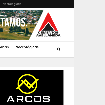
Necrológicas
blicas
Necrológicas