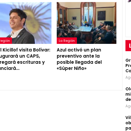
Región
La Región
 Kicillof visita Bolívar:
Azul activó un plan
ugurará un CAPS,
preventivo ante la
Gr
regará escrituras y
posible llegada del
Pr
unciará…
«Súper Niño»
Ca
Ag
Ol
mi
d
Ag
Vi
ob
pa