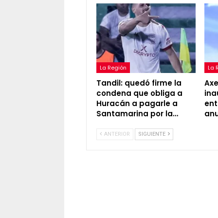
La Región
La 
Tandil: quedó firme la
Axel
condena que obliga a
ina
Huracán a pagarle a
ent
Santamarina por la…
an
ANTERIOR
SIGUIENTE