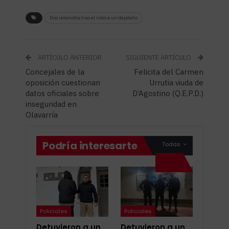
Dos retenidos tras el robo a un depósito
ARTÍCULO ANTERIOR
SIGUIENTE ARTÍCULO
Concejales de la
Felicita del Carmen
oposición cuestionan
Urrutia viuda de
datos oficiales sobre
D’Agostino (Q.E.P.D.)
inseguridad en
Olavarría
Podría interesarte
Todas
Policiales
Policiales
Detuvieron a un
Detuvieron a un