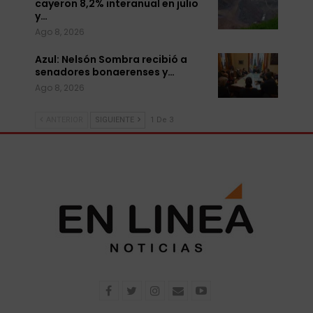
cayeron 8,2% interanual en julio
y…
Ago 8, 2026
Azul: Nelsón Sombra recibió a
senadores bonaerenses y…
Ago 8, 2026
ANTERIOR
SIGUIENTE
1 De 3