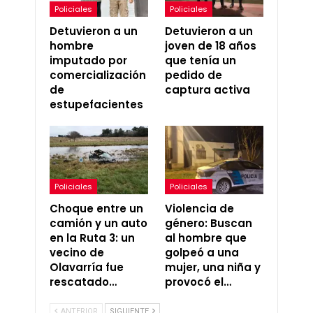
Policiales
Policiales
Detuvieron a un
Detuvieron a un
hombre
joven de 18 años
imputado por
que tenía un
comercialización
pedido de
de
captura activa
estupefacientes
Policiales
Policiales
Choque entre un
Violencia de
camión y un auto
género: Buscan
en la Ruta 3: un
al hombre que
vecino de
golpeó a una
Olavarría fue
mujer, una niña y
rescatado…
provocó el…
ANTERIOR
SIGUIENTE