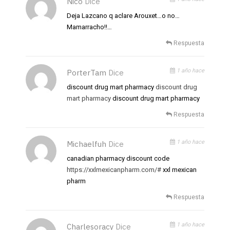
Nico
Dice
Deja Lazcano q aclare Arouxet…o no…
Mamarracho!!…
Respuesta
1 año hace
PorterTam
Dice
discount drug mart pharmacy
discount drug
mart pharmacy
discount drug mart pharmacy
Respuesta
1 año hace
Michaelfuh
Dice
canadian pharmacy discount code
https://xxlmexicanpharm.com/#
xxl mexican
pharm
Respuesta
1 año hace
Charlesoracy
Dice