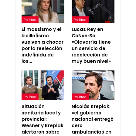
Política
Política
El massismo y el
Lucas Rey en
kicillofismo
CoNverSo:
vuelven a chocar
«Olavarría tiene
por la reelección
un servicio de
indefinida de
recolección de
los…
muy buen nivel»
Política
Política
Situación
Nicolás Kreplak:
sanitaria local y
«el gobierno
provincial:
nacional entregó
Wesner y Kreplak
cero
alertaron sobre
ambulancias en