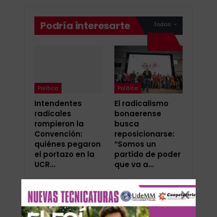
Podría interesarte
Todas
Política
Política
Intendentes
El radicalismo
radicales
bonaerense
rompieron la
busca
Convención:
reposicionarse:
quiénes pegaron
“Somos un
el portazo en la
partido de poder
UCR…
que va a…