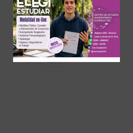
Política
Política
Senado: Primeros
Centenario de
movimientos
Loma Negra:
para eliminar el
Mindlin apuesta
limite que impide
a la
la re-reelección
recuperación de
de…
la construcción y
pone…
ANTERIOR
SIGUIENTE