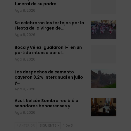
funeral de su padre
Ago 8, 2026
Se celebraron los festejos por la
Fiesta de la Virgen de…
Ago 8, 2026
Boca y Vélez igualaron 1-1 en un
partido intenso por el…
Ago 8, 2026
Los despachos de cemento
cayeron 8,2% interanual en julio
y…
Ago 8, 2026
Azul: Nelsón Sombra recibió a
senadores bonaerenses y…
Ago 8, 2026
ANTERIOR
SIGUIENTE
1 De 3