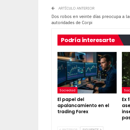
ARTÍCULO ANTERIOR
Dos robos en veinte días preocupa a la
autoridades de Corpi
Podría interesarte
Sociedad
Soc
El papel del
Ex 
apalancamiento en el
ase
trading Forex
ins
pas
ANTERIOR
SIGUIENTE