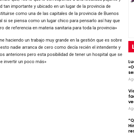
 tan importante y ubicado en un lugar de la provincia de
ituirse como una de las capitales de la provincia de Buenos
al si se piensa como un lugar chico para pensarlo así hay que
o de referencia en materia sanitaria para toda la provincia»
ene haciendo un trabajo muy grande en la gestión que es sobre
uesto nadie arranca de cero como decía recién el intendente y
s anteriores pero esta posibilidad de tener un hospital que se
Lu
e invertir un poco más»
«O
se
Ag
Vi
fa
ve
Ag
“Q
Hi
re