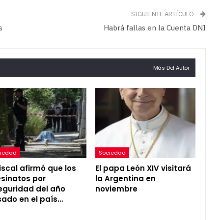
SIGUIENTE ARTÍCULO
s
Habrá fallas en la Cuenta DNI
Más Del Autor
iedad
Sociedad
fiscal afirmó que los
El papa León XIV visitará
sinatos por
la Argentina en
eguridad del año
noviembre
ado en el país…