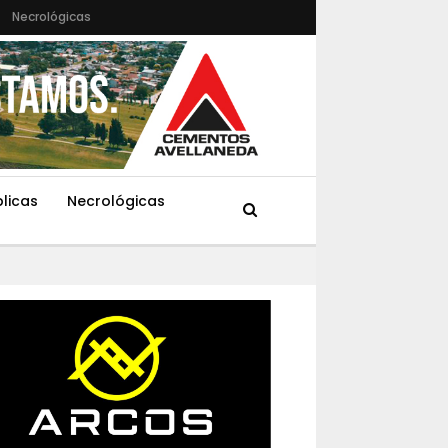
Necrológicas
blicas
Necrológicas