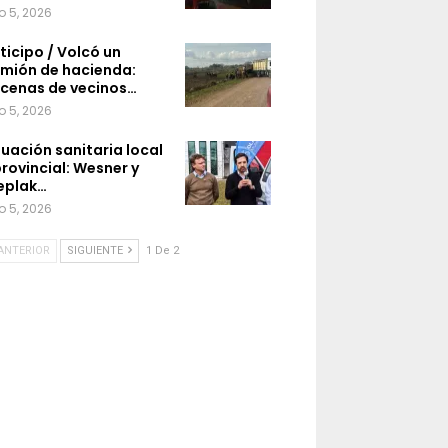
o 5, 2026
ticipo / Volcó un
mión de hacienda:
cenas de vecinos…
o 5, 2026
tuación sanitaria local
provincial: Wesner y
eplak…
o 5, 2026
ANTERIOR
SIGUIENTE
1 De 2