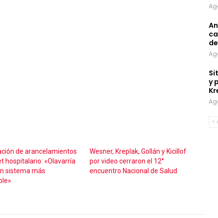
Ag
An
ca
de
Ag
Si
y 
Kr
Ag
ación de arancelamientos
Wesner, Kreplak, Gollán y Kicillof
t hospitalario: «Olavarría
por video cerraron el 12°
un sistema más
encuentro Nacional de Salud
ble»