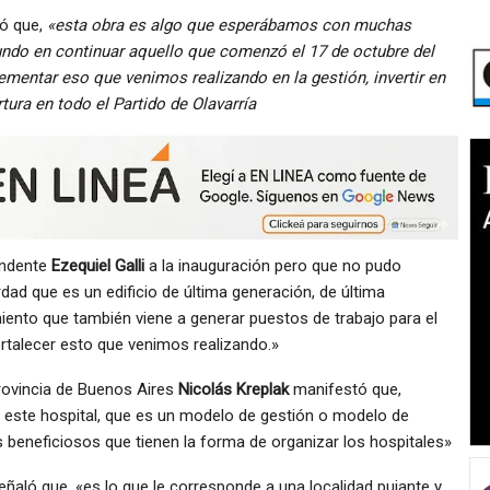
có que,
«esta obra es algo que esperábamos con muchas
ndo en continuar aquello que comenzó el 17 de octubre del
ementar eso que venimos realizando en la gestión, invertir en
rtura en todo el Partido de Olavarría
endente
Ezequiel Galli
a la inauguración pero que no pudo
rdad que es un edificio de última generación, de última
iento que también viene a generar puestos de trabajo para el
rtalecer esto que venimos realizando.»
Provincia de Buenos Aires
Nicolás Kreplak
manifestó que,
 este hospital, que es un modelo de gestión o modelo de
eneficiosos que tienen la forma de organizar los hospitales»
señaló que, «es lo que le corresponde a una localidad pujante y