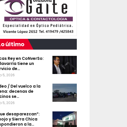
Lo último
cas Rey en CoNverSo:
lavarría tiene un
rvicio de…
o 5, 2026
deo / Del vuelco a la
ena: decenas de
cinos se…
o 5, 2026
ue desaparezcan”:
nojo y Sierra Chica
spondieron a la…