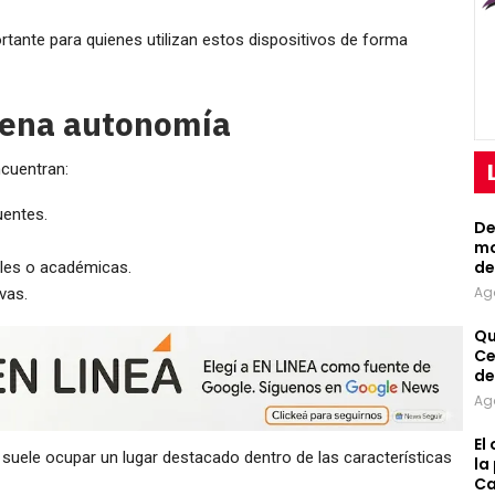
tante para quienes utilizan estos dispositivos de forma
uena autonomía
ncuentran:
uentes.
De
mo
de
les o académicas.
Ag
vas.
Qu
Ce
de
Ag
El
a suele ocupar un lugar destacado dentro de las características
la
Ca