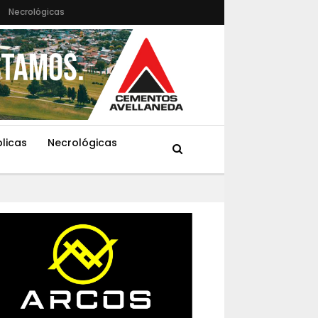
Necrológicas
blicas
Necrológicas