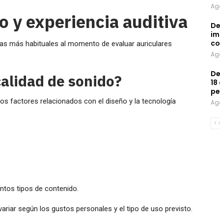
Ag
o y experiencia auditiva
De
im
co
tas más habituales al momento de evaluar auriculares
Ag
De
calidad de sonido?
18
pe
sos factores relacionados con el diseño y la tecnología
Ag
ntos tipos de contenido.
ariar según los gustos personales y el tipo de uso previsto.