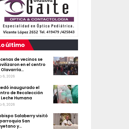
Lo último
cenas de vecinos se
vilizaron en el centro
 Olavarría…
o 6, 2026
edó inaugurado el
ntro de Recolección
 Leche Humana
o 6, 2026
 obispo Salaberry visitó
 parroquia San
yetano y…