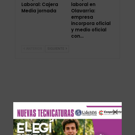
Laboral: Cajera
laboral en
Media jornada
Olavarría:
empresa
incorpora oficial
y medio oficial
con…
ANTERIOR
SIGUIENTE