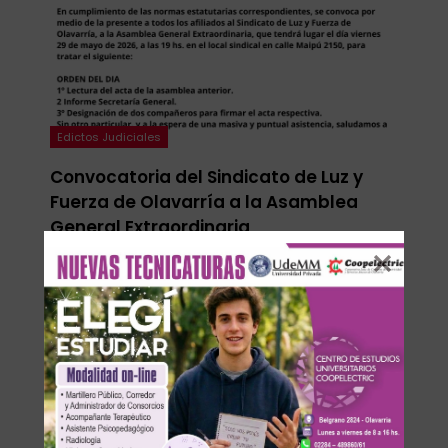
Edictos Judiciales
Convocatoria del Sindicato de Luz y
Fuerza de Olavarría a la Asamblea
General Extraordinaria
En Linea Noticias
May 20, 2026
0
LEE MAS...