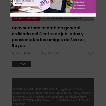
Edictos Judiciales
Convocatoria asamblea general
ordinaria del Centro de jubilados y
pensionados los amigos de Sierras
Bayas
En Linea Noticias
May 20, 2026
0
LEE MAS...